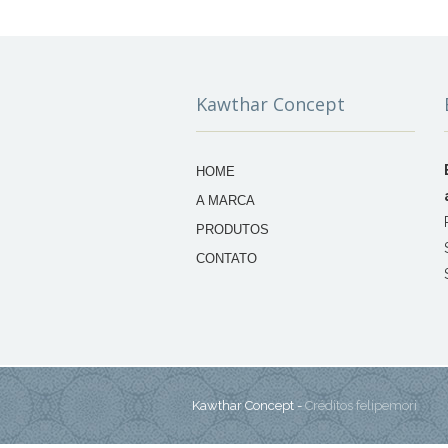
Kawthar Concept
HOME
A MARCA
PRODUTOS
CONTATO
Kawthar Concept -
Créditos felipemori