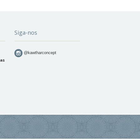
Siga-nos
@kawtharconcept
das