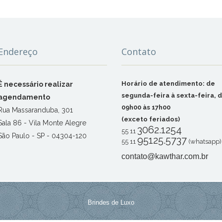
Endereço
Contato
Horário de atendimento: de
É necessário realizar
segunda-feira à sexta-feira, 
agendamento
09h00 às 17h00
Rua Massaranduba, 301
(exceto feriados)
Sala 86 - Vila Monte Alegre
3062.1254
55 11
São Paulo - SP - 04304-120
95125.5737
55 11
(whatsapp)
contato@kawthar.com.br
Brindes de Luxo