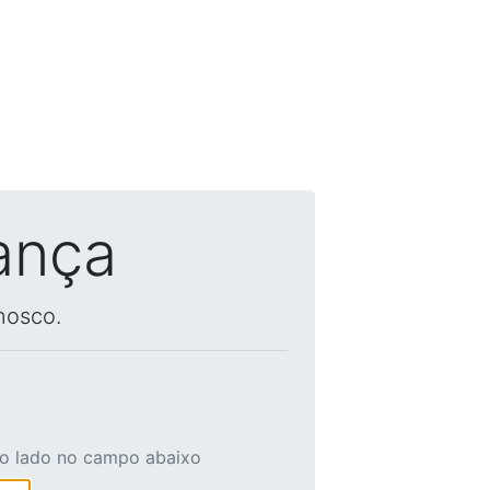
ança
nosco.
ao lado no campo abaixo