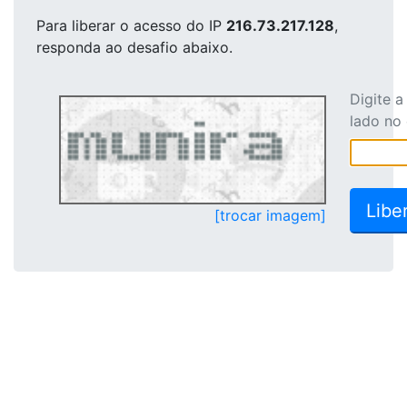
Para liberar o acesso
do IP
216.73.217.128
,
responda ao desafio abaixo.
Digite 
lado no
[trocar imagem]