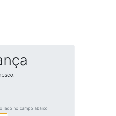
ança
nosco.
ao lado no campo abaixo