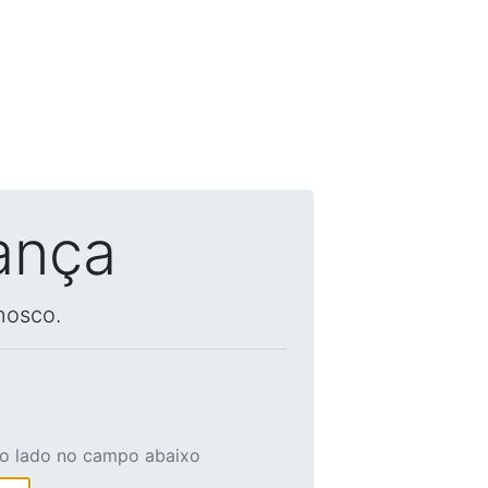
ança
nosco.
ao lado no campo abaixo