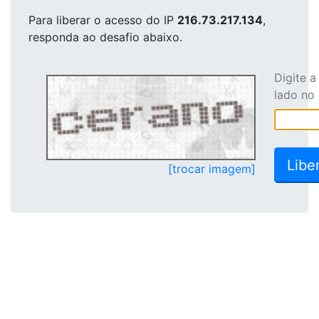
Para liberar o acesso
do IP
216.73.217.134
,
responda ao desafio abaixo.
Digite 
lado no
[trocar imagem]