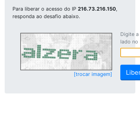
Para liberar o acesso
do IP
216.73.216.150
,
responda ao desafio abaixo.
Digite 
lado no
[trocar imagem]