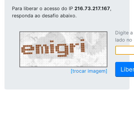
Para liberar o acesso
do IP
216.73.217.167
,
responda ao desafio abaixo.
Digite 
lado no
[trocar imagem]